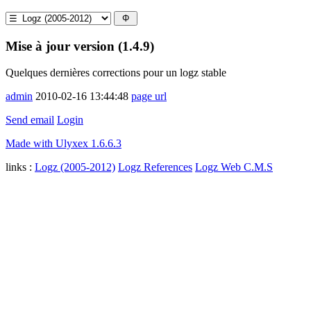
Mise à jour version (1.4.9)
Quelques dernières corrections pour un logz stable
admin
2010-02-16 13:44:48
page url
Send email
Login
Made with Ulyxex 1.6.6.3
links :
Logz (2005-2012)
Logz References
Logz Web C.M.S