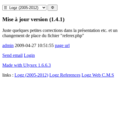
Mise à jour version (1.4.1)
Juste quelques petites corrections dans la présentation etc. et un
changement de place du fichier "referer.php"
admin
2009-04-27 10:51:55
page url
Send email
Login
Made with Ulyxex 1.6.6.3
links :
Logz (2005-2012)
Logz References
Logz Web C.M.S