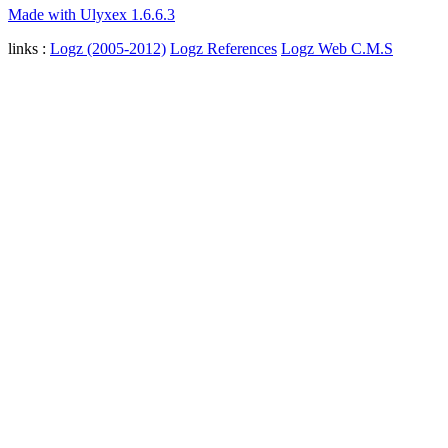
Made with Ulyxex 1.6.6.3
links :
Logz (2005-2012)
Logz References
Logz Web C.M.S