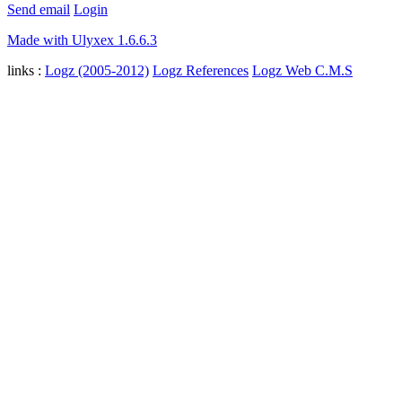
Send email
Login
Made with Ulyxex 1.6.6.3
links :
Logz (2005-2012)
Logz References
Logz Web C.M.S