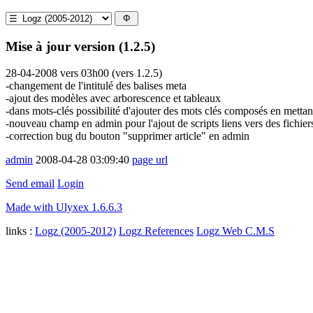
Mise à jour version (1.2.5)
28-04-2008 vers 03h00 (vers 1.2.5)
-changement de l'intitulé des balises meta
-ajout des modèles avec arborescence et tableaux
-dans mots-clés possibilité d'ajouter des mots clés composés en mettan
-nouveau champ en admin pour l'ajout de scripts liens vers des fichi
-correction bug du bouton "supprimer article" en admin
admin
2008-04-28 03:09:40
page url
Send email
Login
Made with Ulyxex 1.6.6.3
links :
Logz (2005-2012)
Logz References
Logz Web C.M.S