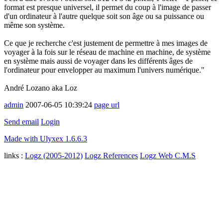
format est presque universel, il permet du coup à l'image de passer
d'un ordinateur à l'autre quelque soit son âge ou sa puissance ou
même son système.
Ce que je recherche c'est justement de permettre à mes images de
voyager à la fois sur le réseau de machine en machine, de système
en système mais aussi de voyager dans les différents âges de
l'ordinateur pour envelopper au maximum l'univers numérique."
André Lozano aka Loz
admin
2007-06-05 10:39:24
page url
Send email
Login
Made with Ulyxex 1.6.6.3
links :
Logz (2005-2012)
Logz References
Logz Web C.M.S