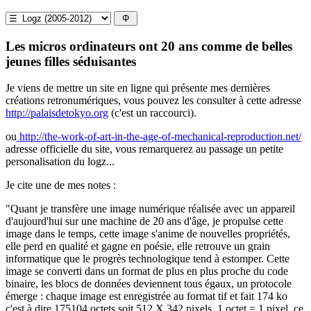
Les micros ordinateurs ont 20 ans comme de belles
jeunes filles séduisantes
Je viens de mettre un site en ligne qui présente mes dernières
créations retronumériques, vous pouvez les consulter à cette adresse
http://palaisdetokyo.org
(c'est un raccourci).
ou
http://the-work-of-art-in-the-age-of-mechanical-reproduction.net/
adresse officielle du site, vous remarquerez au passage un petite
personalisation du logz...
Je cite une de mes notes :
"Quant je transfère une image numérique réalisée avec un appareil
d'aujourd'hui sur une machine de 20 ans d'âge, je propulse cette
image dans le temps, cette image s'anime de nouvelles propriétés,
elle perd en qualité et gagne en poésie, elle retrouve un grain
informatique que le progrès technologique tend à estomper. Cette
image se converti dans un format de plus en plus proche du code
binaire, les blocs de données deviennent tous égaux, un protocole
émerge : chaque image est enregistrée au format tif et fait 174 ko
c'est à dire 175104 octets soit 512 X 342 pixels, 1 octet = 1 pixel, ce