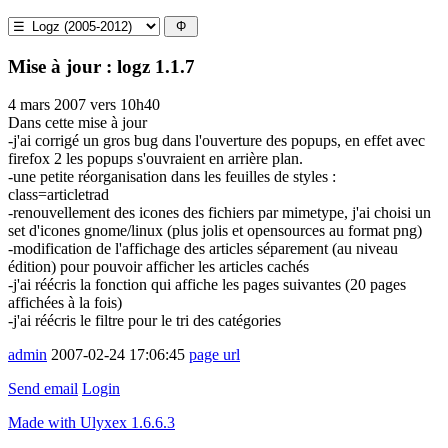
Mise à jour : logz 1.1.7
4 mars 2007 vers 10h40
Dans cette mise à jour
-j'ai corrigé un gros bug dans l'ouverture des popups, en effet avec
firefox 2 les popups s'ouvraient en arrière plan.
-une petite réorganisation dans les feuilles de styles :
class=articletrad
-renouvellement des icones des fichiers par mimetype, j'ai choisi un
set d'icones gnome/linux (plus jolis et opensources au format png)
-modification de l'affichage des articles séparement (au niveau
édition) pour pouvoir afficher les articles cachés
-j'ai réécris la fonction qui affiche les pages suivantes (20 pages
affichées à la fois)
-j'ai réécris le filtre pour le tri des catégories
admin
2007-02-24 17:06:45
page url
Send email
Login
Made with Ulyxex 1.6.6.3