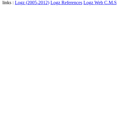
links :
Logz (2005-2012)
Logz References
Logz Web C.M.S